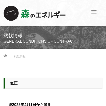
T
o
g
g
l
約款情報
e
GENERAL CONDITIONS OF CONTRACT
n
a
v
ホーム
約款情報
i
g
a
t
i
低圧
o
n
※2025年4月1日から適用