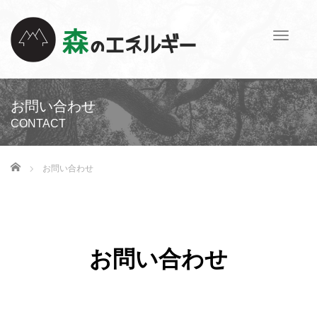
T
o
g
g
l
お問い合わせ
e
CONTACT
n
a
v
ホーム
お問い合わせ
i
g
a
t
i
お問い合わせ
o
n