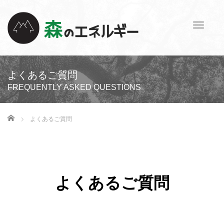
T
o
g
g
l
よくあるご質問
e
FREQUENTLY ASKED QUESTIONS
n
a
v
ホーム
よくあるご質問
i
g
a
t
i
よくあるご質問
o
n