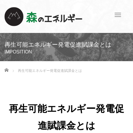
T
o
g
g
l
再生可能エネルギー発電促進賦課金とは
e
IMPOSITION
n
a
v
ホーム
再生可能エネルギー発電促進賦課金とは
i
g
a
t
i
再生可能エネルギー発電促
o
n
進賦課金とは