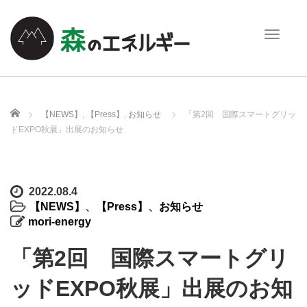
T
o
g
g
l
e
ホーム
【NEWS】
,
【Press】
,
お知らせ
「第2回 国際スマートグリッ
n
ドEXPO秋展」出展のお知らせ
a
v
i
g
2022.08.4
a
【NEWS】
、
【Press】
、
お知らせ
t
mori-energy
i
o
「第2回 国際スマートグリ
n
ッドEXPO秋展」出展のお知