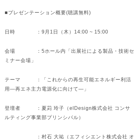
■プレゼンテーション概要(聴講無料)
日時 ：9月1日（木）14:00 ~ 15:00
会場 ：5ホール内「出展社による製品・技術セ
ミナー会場」
テーマ ：「これからの再生可能エネルギー利活
用―再エネ主力電源化に向けて―」
登壇者 ：夏苅 玲子（elDesign株式会社 コンサ
ルティング事業部プリンシパル）
・
：村石 大祐（エフィシエント株式会社 オ