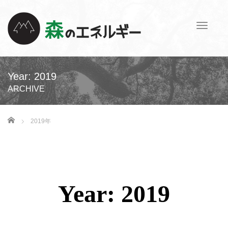
T
o
g
g
l
Year:
2019
e
ARCHIVE
n
a
v
ホーム
2019年
i
g
a
t
i
o
Year:
2019
n