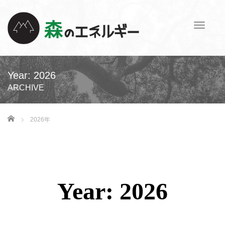
T
o
g
g
l
Year:
2026
e
ARCHIVE
n
a
v
ホーム
2026年
i
g
a
t
i
o
Year:
2026
n