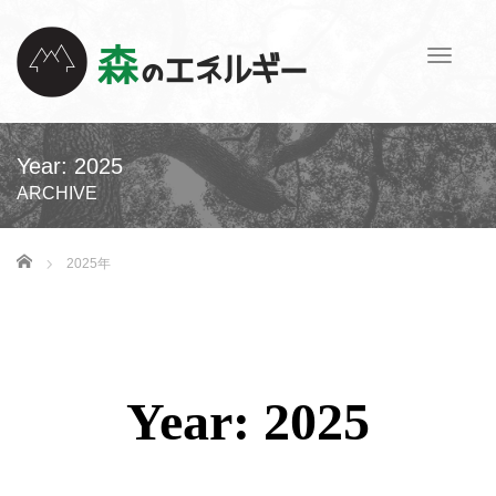
T
o
g
g
l
Year:
2025
e
ARCHIVE
n
a
v
ホーム
2025年
i
g
a
t
i
o
Year:
2025
n