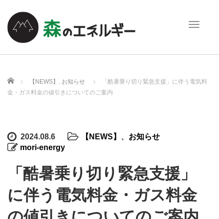
T
o
g
g
l
e
ホーム
【NEWS】
,
お知らせ
「酷暑乗り切り緊急支援」に伴う電気料
n
金・ガス料金の値引きについてのご案内
a
v
i
g
2024.08.6
【NEWS】
、
お知らせ
a
mori-energy
t
i
「酷暑乗り切り緊急支援」
o
n
に伴う電気料金・ガス料金
の値引きについてのご案内