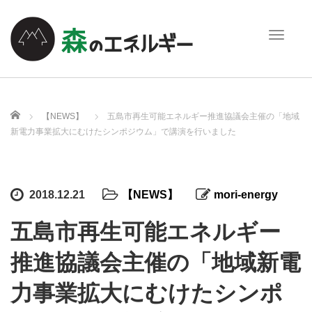
T
o
g
g
l
e
ホーム
【NEWS】
五島市再生可能エネルギー推進協議会主催の「地域
n
新電力事業拡大にむけたシンポジウム」で講演を行いました
a
v
i
g
2018.12.21
【NEWS】
mori-energy
a
t
五島市再生可能エネルギー
i
o
推進協議会主催の「地域新電
n
力事業拡大にむけたシンポ