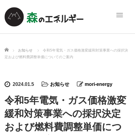
T
o
g
g
l
e
ホーム
お知らせ
令和5年電気・ガス価格激変緩和対策事業への採択決
n
定および燃料費調整単価についてのご案内
a
v
i
g
2024.01.5
お知らせ
mori-energy
a
t
令和5年電気・ガス価格激変
i
o
緩和対策事業への採択決定
n
および燃料費調整単価につ