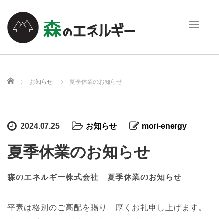
T
o
g
g
l
e
ホーム
お知らせ
夏季休業のお知らせ
n
a
v
i
2024.07.25
お知らせ
mori-energy
g
a
夏季休業のお知らせ
t
i
o
森のエネルギー株式会社 夏季休業のお知らせ
n
平素は格別のご高配を賜り、厚くお礼申し上げます。