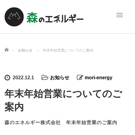
T
o
g
g
l
e
ホーム
お知らせ
年末年始営業についてのご案内
n
a
v
i
2022.12.1
お知らせ
mori-energy
g
a
年末年始営業についてのご
t
i
案内
o
n
森のエネルギー株式会社 年末年始営業のご案内