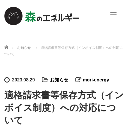
T
o
g
g
l
e
ホーム
お知らせ
適格請求書等保存方式（インボイス制度）への対応に
n
ついて
a
v
i
g
2023.08.29
お知らせ
mori-energy
a
t
適格請求書等保存方式（イン
i
o
ボイス制度）への対応につ
n
いて