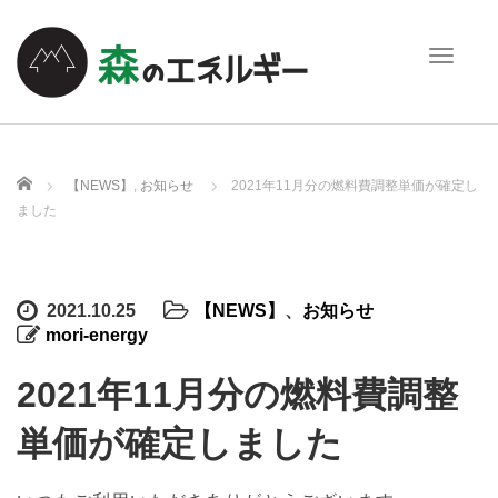
T
o
g
g
l
e
ホーム
【NEWS】
,
お知らせ
2021年11月分の燃料費調整単価が確定し
n
ました
a
v
i
g
2021.10.25
【NEWS】
、
お知らせ
a
mori-energy
t
i
2021年11月分の燃料費調整
o
n
単価が確定しました