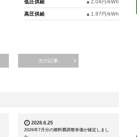
低圧供給
▲2.04円/kWh
高圧供給
▲1.97
円/kWh
次の記事
2026.6.25
2026年7月分の燃料費調整単価が確定しまし
た