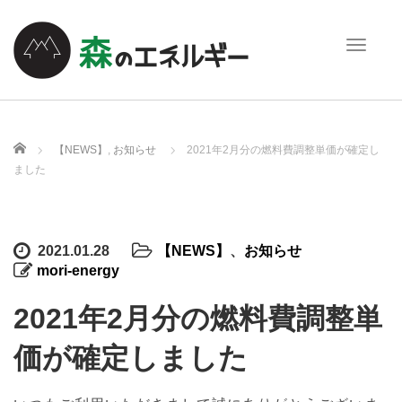
T
o
g
g
l
e
ホーム
【NEWS】
,
お知らせ
2021年2月分の燃料費調整単価が確定し
n
ました
a
v
i
g
2021.01.28
【NEWS】
、
お知らせ
a
mori-energy
t
i
2021年2月分の燃料費調整単
o
n
価が確定しました