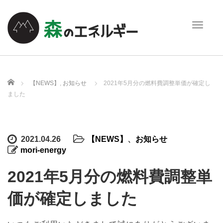
T
o
g
g
l
e
ホーム
【NEWS】
,
お知らせ
2021年5月分の燃料費調整単価が確定し
n
ました
a
v
i
g
2021.04.26
【NEWS】
、
お知らせ
a
mori-energy
t
i
2021年5月分の燃料費調整単
o
n
価が確定しました