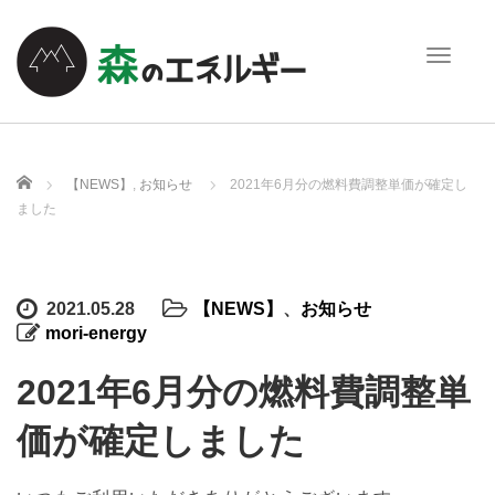
T
o
g
g
l
e
ホーム
【NEWS】
,
お知らせ
2021年6月分の燃料費調整単価が確定し
n
ました
a
v
i
g
2021.05.28
【NEWS】
、
お知らせ
a
mori-energy
t
i
2021年6月分の燃料費調整単
o
n
価が確定しました