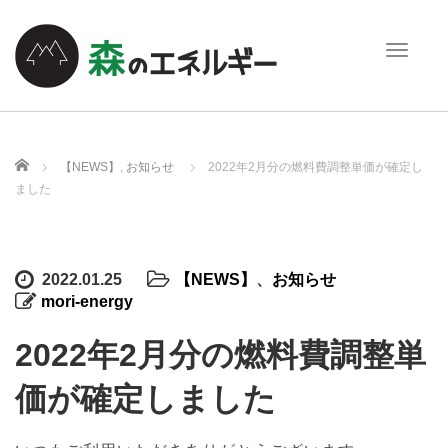
T
o
g
g
l
e
ホーム
【NEWS】
,
お知らせ
2022年2月分の燃料費調整単価が確定し
n
ました
a
v
i
g
2022.01.25
【NEWS】
、
お知らせ
a
mori-energy
t
i
2022年2月分の燃料費調整単
o
n
価が確定しました