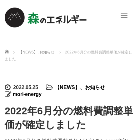
T
o
g
g
l
e
ホーム
【NEWS】
,
お知らせ
2022年6月分の燃料費調整単価が確定し
n
ました
a
v
i
g
2022.05.25
【NEWS】
、
お知らせ
a
mori-energy
t
i
2022年6月分の燃料費調整単
o
n
価が確定しました