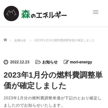
T
o
g
g
l
e
ホーム
お知らせ
2023年1月分の燃料費調整単価が確定しました
n
a
v
i
2022.12.23
お知らせ
mori-energy
g
a
2023年1月分の燃料費調整単
t
i
価が確定しました
o
n
2023年1月分の燃料費調整単価が下記のとおり確定し
ましたのでお知らせいたします。