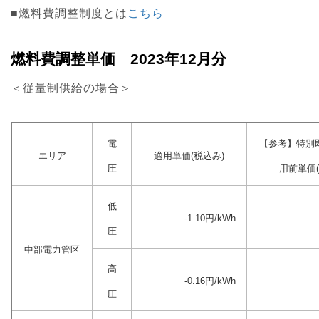
■燃料費調整制度とは
こちら
燃料費調整単価 2023年12月分
＜従量制供給の場合＞
電
【参考】特別
エリア
適用単価(税込み)
圧
用前単価(
低
-1.10円/kWh
圧
中部電力管区
高
-0.16円/kWh
圧