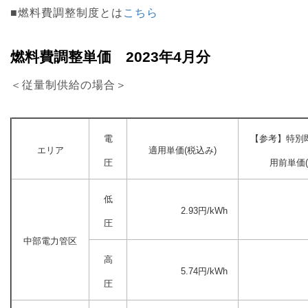
■燃料費調整制度とは
こちら
燃料費調整単価 2023年4月分
＜従量制供給の場合＞
電
【参考】特別
エリア
適用単価(税込み)
圧
用前単価(
低
2.93円/kWh
圧
中部電力管区
高
5.74円/kWh
圧