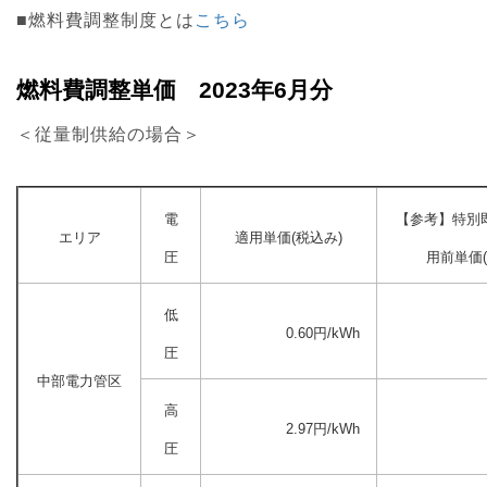
■燃料費調整制度とは
こちら
燃料費調整単価 2023年6月分
＜従量制供給の場合＞
電
【参考】特別
エリア
適用単価(税込み)
圧
用前単価(
低
0.60円/kWh
圧
中部電力管区
高
2.97円/kWh
圧