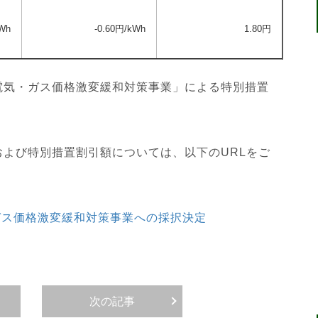
kWh
-0.60
円/kWh
1.80
円
電気・ガス価格激変緩和対策事業」による特別措置
よび特別措置割引額については、以下のURLをご
com/電気・ガス価格激変緩和対策事業への採択決定
次の記事