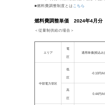
■燃料費調整制度とは
こちら
燃料費調整単価 2024年4月分
＜従量制供給の場合＞
電
エリア
適用単価(税込み)
圧
低
-0.10円/
圧
中部電力管区
高
0.44円/k
圧