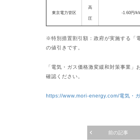
高
東京電力管区
-1.60円/k
圧
※特別措置割引額：政府が実施する「
の値引きです。
「電気・ガス価格激変緩和対策事業」お
確認ください。
https://www.mori-energy.
前の記事