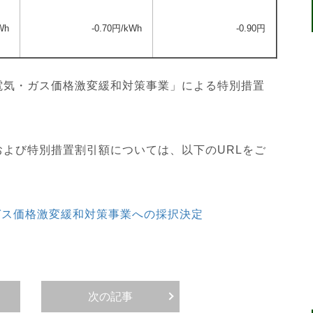
Wh
-0.70円/kWh
-0.90
円
電気・ガス価格激変緩和対策事業」による特別措置
よび特別措置割引額については、以下のURLをご
com/電気・ガス価格激変緩和対策事業への採択決定
次の記事