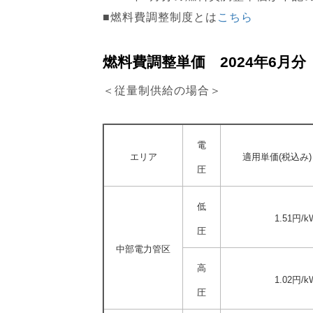
■燃料費調整制度とは
こちら
燃料費調整単価 2024年6月分
＜従量制供給の場合＞
電
エリア
適用単価(税込み)
圧
低
1.51円/k
圧
中部電力管区
高
1.02円/k
圧