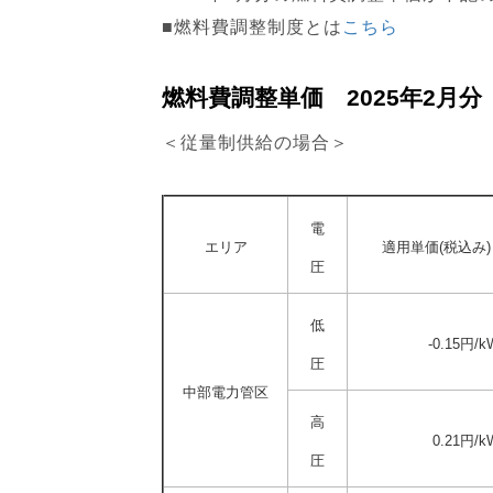
■燃料費調整制度とは
こちら
燃料費調整単価 2025年2月分
＜従量制供給の場合＞
電
エリア
適用単価(税込み)
圧
低
-0.15円/k
圧
中部電力管区
高
0.21円/k
圧