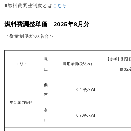
■燃料費調整制度とは
こちら
燃料費調整単価 2025年8月分
＜従量制供給の場合＞
電
【参考】割引
エリア
適用単価(税込み)
圧
価(税
低
-0.49円/kWh
圧
中部電力管区
高
-0.70円/kWh
圧